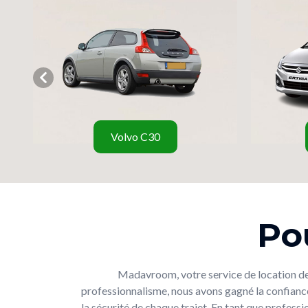
Volvo C30
Po
Madavroom, votre service de location de vo
professionnalisme, nous avons gagné la confiance 
la sécurité de chaque trajet. En tant que profes