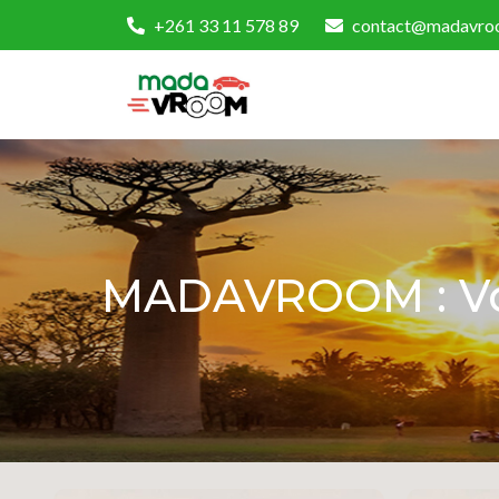
+261 33 11 578 89
contact@madavro
MADAVROOM :
V